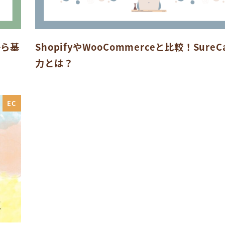
から基
ShopifyやWooCommerceと比較！SureC
力とは？
EC